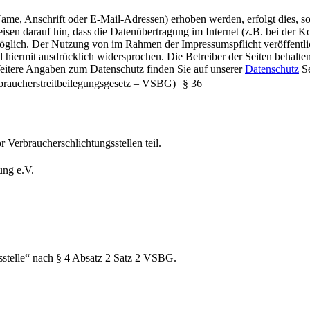
me, Anschrift oder E-Mail-Adressen) erhoben werden, erfolgt dies, sow
isen darauf hin, dass die Datenübertragung im Internet (z.B. bei der 
 möglich. Der Nutzung von im Rahmen der Impressumspflicht veröffentl
hiermit ausdrücklich widersprochen. Die Betreiber der Seiten behalten 
itere Angaben zum Datenschutz finden Sie auf unserer
Datenschutz
Se
erbraucherstreitbeilegungsgesetz – VSBG) § 36
 Verbraucherschlichtungsstellen teil.
ung e.V.
gsstelle“ nach § 4 Absatz 2 Satz 2 VSBG.