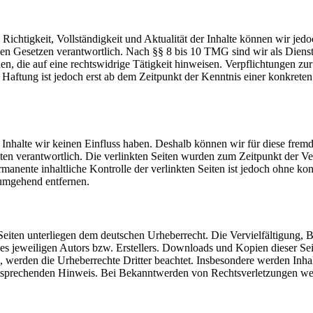
die Richtigkeit, Vollständigkeit und Aktualität der Inhalte können wir
n Gesetzen verantwortlich. Nach §§ 8 bis 10 TMG sind wir als Dienstean
, die auf eine rechtswidrige Tätigkeit hinweisen. Verpflichtungen z
e Haftung ist jedoch erst ab dem Zeitpunkt der Kenntnis einer konkre
n Inhalte wir keinen Einfluss haben. Deshalb können wir für diese fre
 Seiten verantwortlich. Die verlinkten Seiten wurden zum Zeitpunkt der
manente inhaltliche Kontrolle der verlinkten Seiten ist jedoch ohne ko
umgehend entfernen.
n Seiten unterliegen dem deutschen Urheberrecht. Die Vervielfältigung,
 jeweiligen Autors bzw. Erstellers. Downloads und Kopien dieser Seite
n, werden die Urheberrechte Dritter beachtet. Insbesondere werden Inhal
tsprechenden Hinweis. Bei Bekanntwerden von Rechtsverletzungen wer